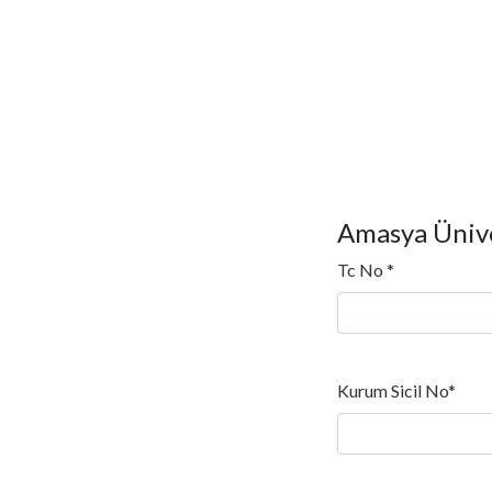
Amasya Ünive
Tc No *
Kurum Sicil No*